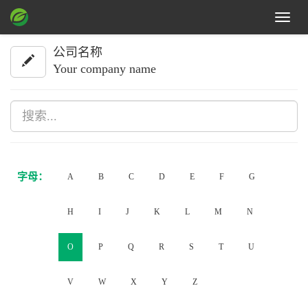
Toggle
navigat
公司名称
Your company name
字母：
A
B
C
D
E
F
G
H
I
J
K
L
M
N
O
P
Q
R
S
T
U
V
W
X
Y
Z