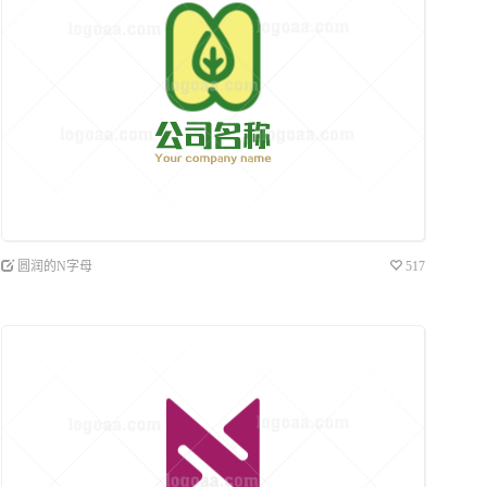
圆润的N字母
517