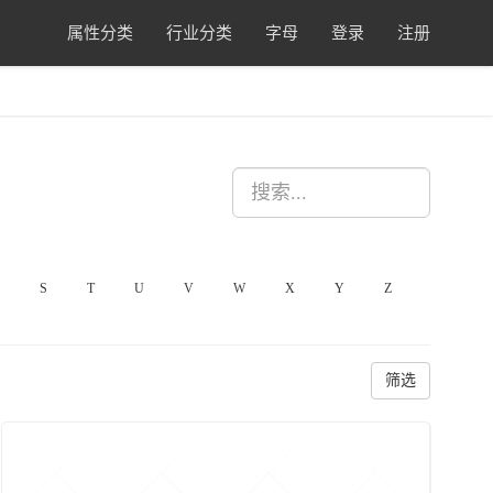
属性分类
行业分类
字母
登录
注册
S
T
U
V
W
X
Y
Z
筛选