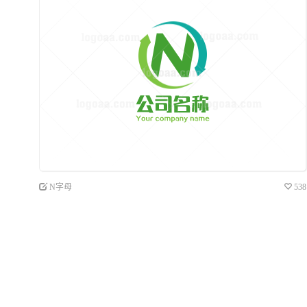
N字母
538