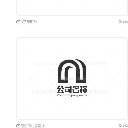
N字母图形
498
镂空的门型设计
434