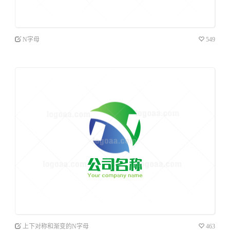
N字母
549
上下对称和渐变的N字母
463