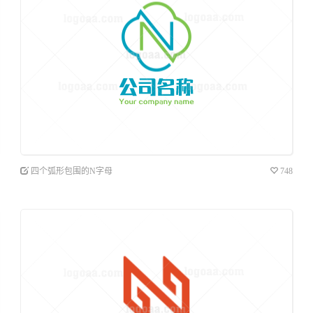
四个弧形包围的N字母
748