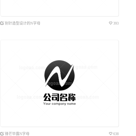
别针造型设计的N字母
393
锋芒毕露N字母
638