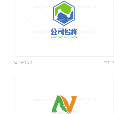
N字母分子
1703