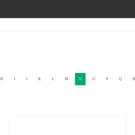
H
I
J
K
L
M
N
O
P
Q
R