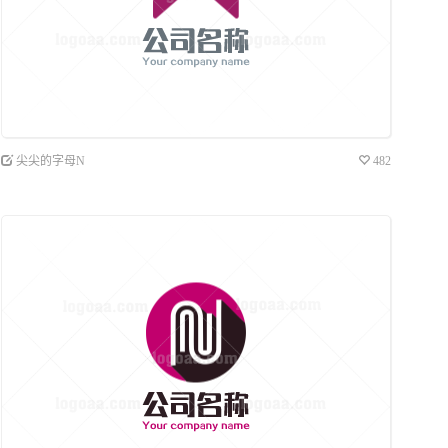
尖尖的字母N
482