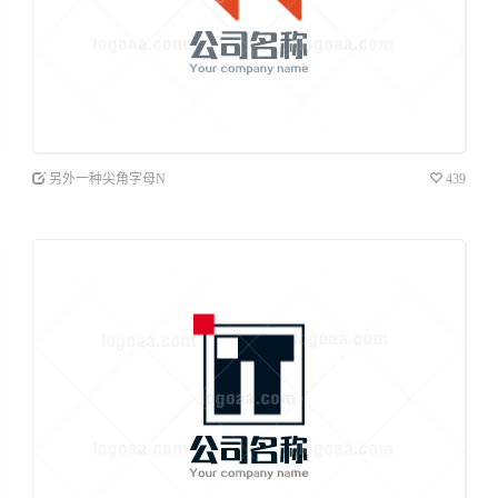
另外一种尖角字母N
439