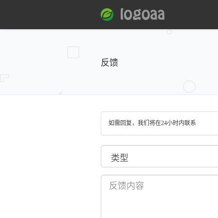
反馈
如需回复，我们将在24小时内联系