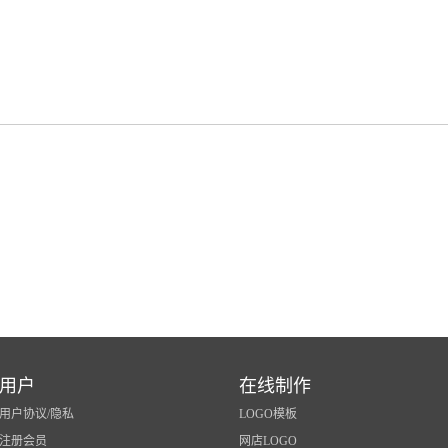
用户
在线制作
用户协议/隐私
LOGO模板
注册会员
网店LOGO