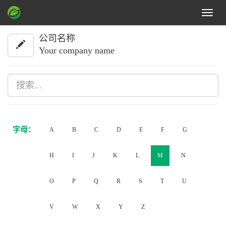
Toggle
navigat
公司名称
Your company name
字母：
A
B
C
D
E
F
G
H
I
J
K
L
M
N
O
P
Q
R
S
T
U
V
W
X
Y
Z