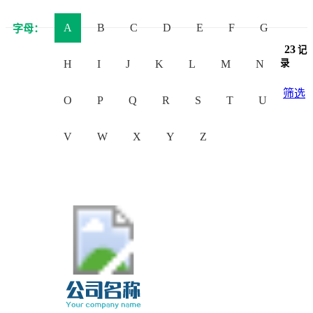
A
B
C
D
E
F
G
字母：
23
记
H
I
J
K
L
M
N
录
筛选
O
P
Q
R
S
T
U
V
W
X
Y
Z