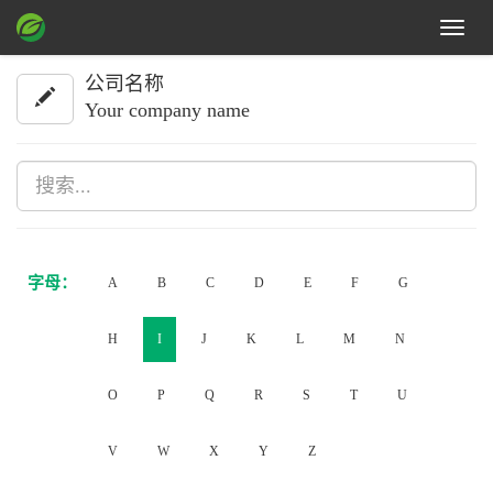
Toggle
navigat
公司名称
Your company name
字母：
A
B
C
D
E
F
G
H
I
J
K
L
M
N
O
P
Q
R
S
T
U
V
W
X
Y
Z