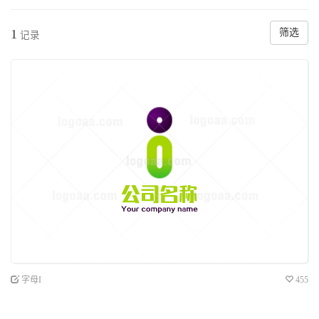
1
筛选
记录
字母I
455