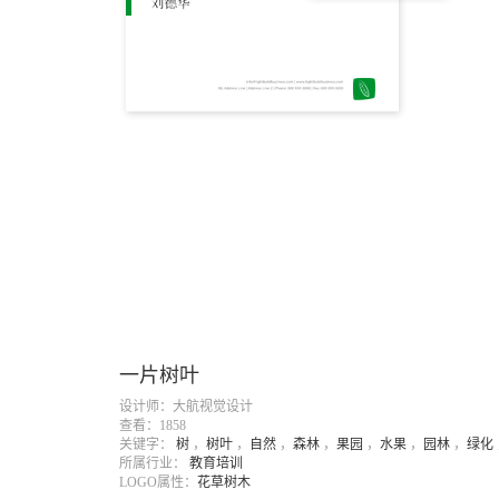
一片树叶
设计师：大航视觉设计
查看：1858
关键字：
树
，
树叶
，
自然
，
森林
，
果园
，
水果
，
园林
，
绿化
所属行业：
教育培训
LOGO属性：
花草树木