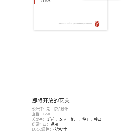
即将开放的花朵
设计师：元一标识设计
查看：1790
关键字：
鲜花
，
玫瑰
，
花卉
，
种子
，
种业
所属行业：
通用
LOGO属性：
花草树木