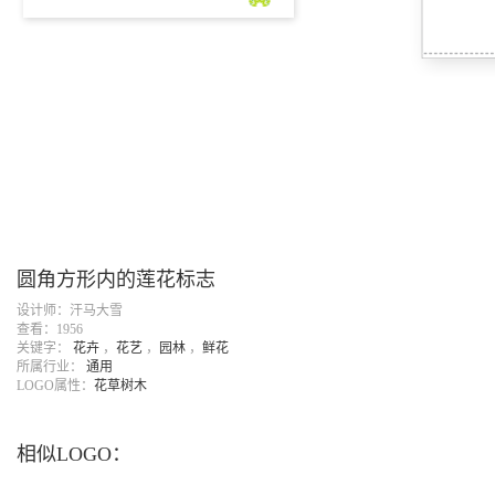
圆角方形内的莲花标志
设计师：汗马大雪
查看：1956
关键字：
花卉
，
花艺
，
园林
，
鲜花
所属行业：
通用
LOGO属性：
花草树木
相似LOGO：