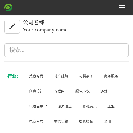
Toggle
navigat
公司名称
Your company name
行业：
美容时尚
地产建筑
母婴亲子
商务服务
创意设计
互联网
绿色环保
游戏
化妆品珠宝
旅游酒店
影视音乐
工业
电商网店
交通运输
摄影摄像
通用