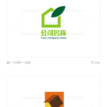
一片绿叶一间房
5108