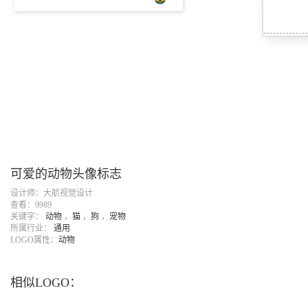
可爱的动物头像标志
设计师：大航视觉设计
查看：9989
关键字：
动物
，
猫
，
狗
，
宠物
所属行业：
通用
LOGO属性：
动物
相似LOGO：