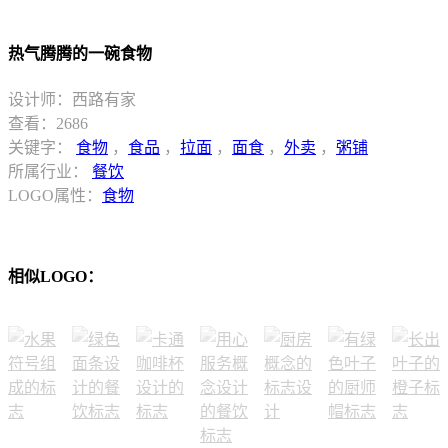
热气腾腾的一碗食物
设计师：西路有家
查看：2686
关键字：
食物
，
食品
，
拉面
，
面食
，
外卖
，
粥铺
所属行业：
餐饮
LOGO属性：
食物
相似LOGO：