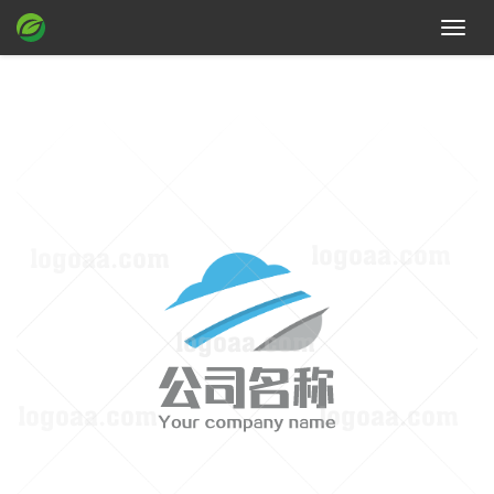
Toggle
navigat