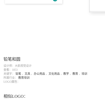
铅笔和圆
设计师：大航视觉设计
查看：1853
关键字：
铅笔
，
文具
，
办公用品
，
文化用品
，
教学
，
教育
，
培训
所属行业：
教育培训
LOGO属性：
相似LOGO：