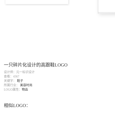
一只碎片化设计的高跟鞋LOGO
设计师：元一标识设计
查看：4367
关键字：
鞋子
所属行业：
美容时尚
LOGO属性：
物品
相似LOGO：