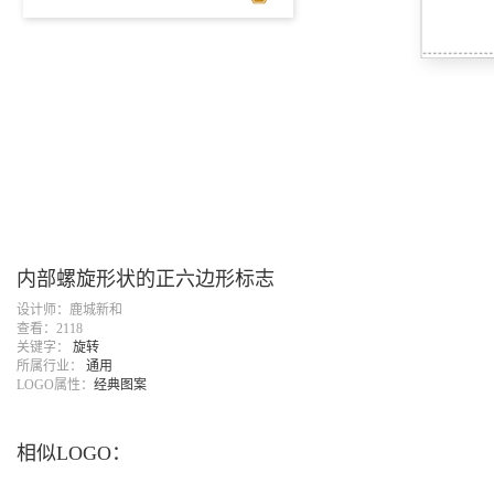
内部螺旋形状的正六边形标志
设计师：鹿城新和
查看：2118
关键字：
旋转
所属行业：
通用
LOGO属性：
经典图案
相似LOGO：