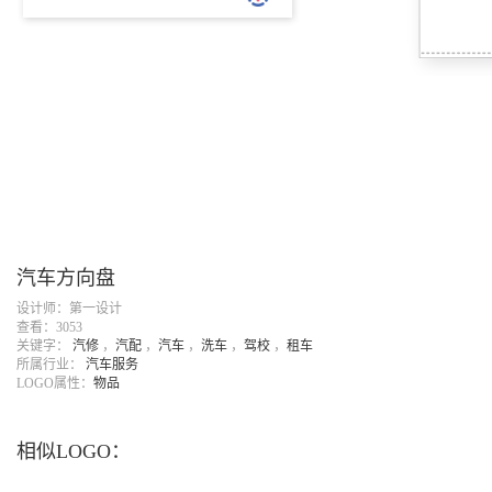
汽车方向盘
设计师：第一设计
查看：3053
关键字：
汽修
，
汽配
，
汽车
，
洗车
，
驾校
，
租车
所属行业：
汽车服务
LOGO属性：
物品
相似LOGO：