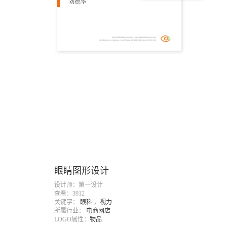
眼睛图形设计
设计师：第一设计
查看：3912
关键字：
眼科
，
视力
所属行业：
电商网店
LOGO属性：
物品