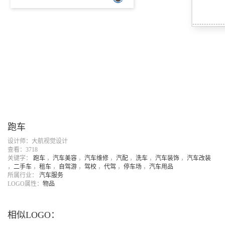
跑车
设计师：大航视觉设计
查看：3718
关键字：
跑车
，
汽车美容
，
汽车维修
，
汽配
，
洗车
，
汽车装饰
，
汽车改装
，
二手车
，
租车
，
自驾游
，
驾校
，
代驾
，
停车场
，
汽车用品
所属行业：
汽车服务
LOGO属性：
物品
相似LOGO：