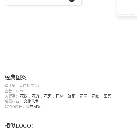
经典图案
设计师：大航视觉设计
查看：1729
关键字：
花纹
，
花卉
，
花艺
，
园林
，
鲜花
，
花园
，
花纹
，
图案
所属行业：
文化艺术
LOGO属性：
经典图案
相似LOGO：