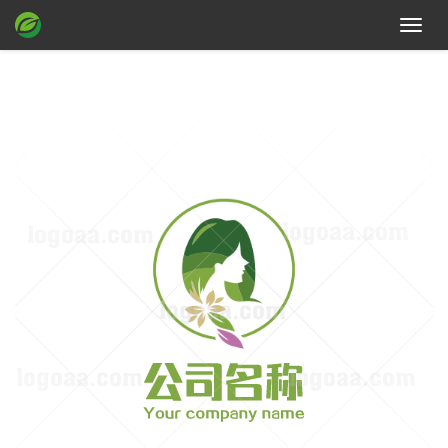
Toggle
navigat