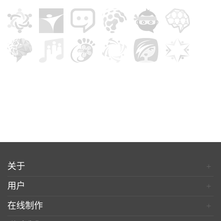
关于
+
用户
+
在线制作
+