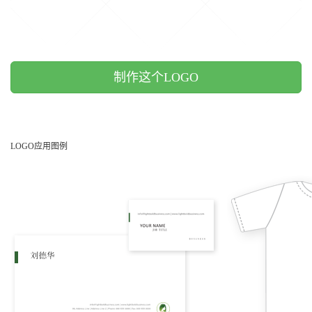
制作这个LOGO
LOGO应用图例