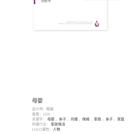
母婴
设计师：酷猫
查看：1620
关键字：
母婴
，
亲子
，
月嫂
，
保姆
，
家政
，
亲子
，
家庭
所属行业：
家政保洁
LOGO属性：
人物